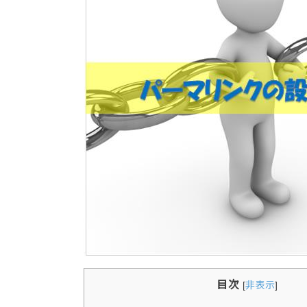
目次
[
非表示
]