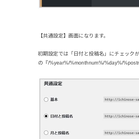
【共通設定】画面になります。
初期設定では「日付と投稿名」にチェックが
の『/%year%/%monthnum%/%day%/%p